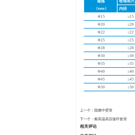
收缩前尺
规格
（mm）
内径
Φ15
≥15
Φ20
≥20
Φ22
≥22
Φ25
≥25
Φ28
≥28
Φ30
≥30
Φ35
≥35
Φ40
≥40
Φ45
≥45
Φ50
≥50
上一个：
阻燃中壁管
下一个：
耐高温高压玻纤套管
相关评论